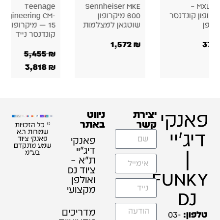
Teenage
Sennheiser MKE
MXL 440 –
קרופון קונדנסר
600 מיקרופון
Engineering CM-
ולפן
שוטגאן למצלמות
15 — מיקרופון
קונדנסר נייד
1,572
₪
370
5,455
₪
3,818
₪
פאנקי
יצירת
ניווט
קשר
באתר
© כל הזכויות
דיג'יי
שמורות ר.א
פאנקי
פאנקי ציוד
שמע מתקדם
דיג׳יי
|
בע"מ
ת"א –
ציוד DJ
FUNKY
ואולפן
מקצועי
DJ
מדריכים
טלפון:
03-