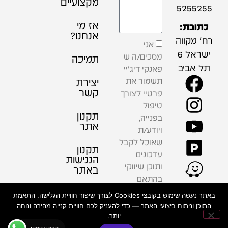
מקצועיים
5255255
אז מי
כתובת:
אנחנו?
רח' מקווה
אני
ישראל 6
מסכים/ה ש
תמיכה
תל אביב
פאנקי דיג'יי
תשמור את
יצירת
קשר
פרטיי לצורך
טיפול
תקנון
בפנייה,
אתר
ויודע/ת
שאוכל לקבל
תקנון
עדכונים
הנגישות
ותוכן שיווקי
באתר
בהתאם
למדיניות
פרטיות
באתר נעשה שימוש בקובצי Cookies לצורך שיפור חוויית הגלישה, התאמת
הפרטיות .
התוכן וניתוח ביצועי האתר — כדי להעניק לכם חוויית קנייה מהירה ונוחה
יותר.
שליחה