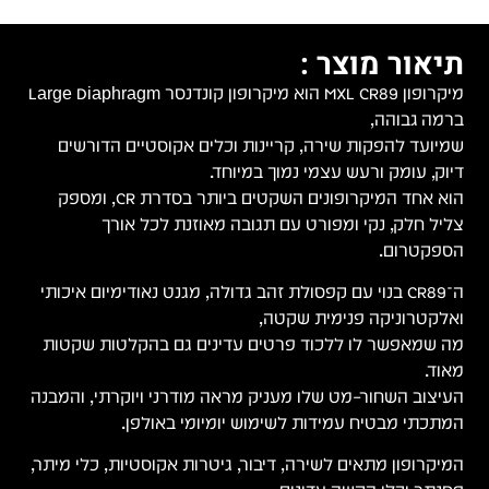
תיאור מוצר :
מיקרופון MXL CR89 הוא מיקרופון קונדנסר Large Diaphragm
ברמה גבוהה,
שמיועד להפקות שירה, קריינות וכלים אקוסטיים הדורשים
דיוק, עומק ורעש עצמי נמוך במיוחד.
הוא אחד המיקרופונים השקטים ביותר בסדרת CR, ומספק
צליל חלק, נקי ומפורט עם תגובה מאוזנת לכל אורך
הספקטרום.
ה־CR89 בנוי עם קפסולת זהב גדולה, מגנט נאודימיום איכותי
ואלקטרוניקה פנימית שקטה,
מה שמאפשר לו ללכוד פרטים עדינים גם בהקלטות שקטות
מאוד.
העיצוב השחור–מט שלו מעניק מראה מודרני ויוקרתי, והמבנה
המתכתי מבטיח עמידות לשימוש יומיומי באולפן.
המיקרופון מתאים לשירה, דיבור, גיטרות אקוסטיות, כלי מיתר,