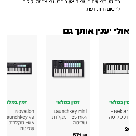
רק משתמשים רשומים אשר רכשו מוצר זה יכולים
לרשום חוות דעת.
אולי יענין אותך גם
זמין במלאי
זמין במלאי
זמין במלאי
Novation
Launchkey Mini
Nektar SE25 –
לדת שליטה
25 MK4 – מקלדת
Launchkey 49
שליטה
MK4 מקלדת
249
שליטה
571
₪