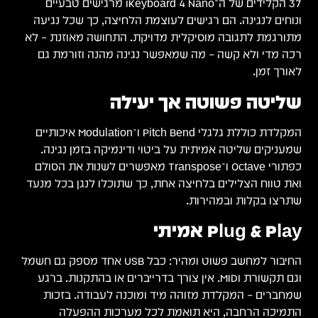
37 הקלידים של ה־iKeyboard 4 Nano מרגישים טבעיים
ונוחים לנגינה. הם רגישים לעוצמת הלחיצה, כך שכל נגיעה
מתורגמת לתגובה מוסיקלית מדויקת. התחושה מאוזנת – לא
רכה מדי ולא קשה – מה שמאפשר נגינה מהנה וזורמת גם
לאורך זמן.
שליטה פשוטה אך יעילה
המקלדת כוללת גלגלי Pitch Bend ו־Modulation איכותיים
שמעניקים שליטה אמיתית על ביטוי ודינמיקה בזמן נגינה.
כפתורי Octave ו־Transpose מאפשרים לשנות את הסולם
ואת טווח הצלילים בלחיצה אחת, כך שתוכלו לנגן בכל מנעד
שתרצו בקלות ובמהירות.
Plug & Play אמיתי
החיבור למחשב פשוט ומהיר: כבל USB אחד מספק גם חשמל
וגם תקשורת MIDI. אין צורך בדרייברים או בהתקנות. ברגע
שמחברים – המקלדת מזוהה מיד ומוכנה לעבודה. בזכות
התמיכה הרחבה, היא תואמת לכל מערכות ההפעלה