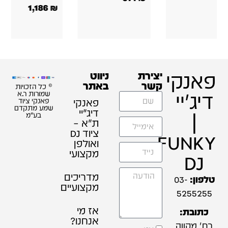
1,186
₪
פאנקי
יצירת
ניווט
קשר
באתר
© כל הזכויות
דיג'יי
שמורות ר.א
פאנקי
פאנקי ציוד
שמע מתקדם
דיג׳יי
|
בע"מ
ת"א –
ציוד DJ
FUNKY
ואולפן
מקצועי
DJ
מדריכים
טלפון:
03-
מקצועיים
5255255
אז מי
כתובת:
אנחנו?
רח' מקווה