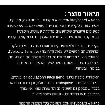
תיאור מוצר :
ICON iKeyboard 4 Nano היא מקלדת שליטה קלה, מדויקת
ואמינה עם 37 קלידים חצי־מכביים רגישים למגע. היא מיועדת
למפיקים וליוצרים שמחפשים מקלדת פשוטה, איכותית
וקומפקטית שתתאים לכל סביבת אולפן – גם במקומות קטנים.
הקלידים בגודל מלא ומעניקים תחושת נגינה טבעית, חלקה
ומדויקת. הם רגישים לעוצמת הלחיצה (Velocity Sensitive),
כך שכל ביצוע מרגיש חי ודינמי. בזכות תגובה מהירה ונעימה,
ניתן לנגן תפקידי פסנתר, סינתיסייזר או מלודיות עדינות
בביטחון ובנוחות.
המקלדת כוללת גלגלי Pitch Bend ו־Modulation איכותיים,
כפתורי Octave ו־Transpose לשינוי סולם, וכן חיבור USB אחד
בלבד שמספק גם חשמל וגם תקשורת MIDI. אין צורך
בדרייברים או בהתקנות – פשוט לחבר וליצור.
ICON iKeyboard 4 Nano תומכת בכל תוכנות ההפקה