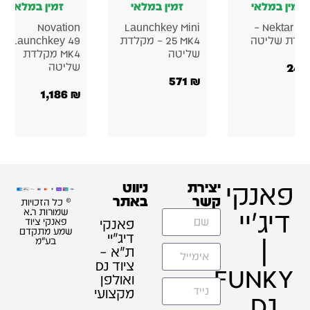
זמין במלאי
זמין במלאי
זמין במלאי
Novation
Novation
Launchkey Mi
25 MK4 – מקלדת
Launchkey 49
Launchkey Mini
יטה
MK4 מקלדת
37 MK4 – מקלדת
שליטה
שליטה
571
747
₪
1,186
₪
פאנקי
יצירת
ניווט
קשר
באתר
© כל הזכויות
דיג'יי
שמורות ר.א
פאנקי
פאנקי ציוד
שמע מתקדם
דיג׳יי
|
בע"מ
ת"א –
ציוד DJ
FUNKY
ואולפן
מקצועי
DJ