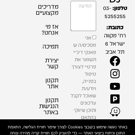
מדריכים
טלפון:
03-
מקצועיים
5255255
אז מי
כתובת:
אנחנו?
רח' מקווה
אני
ישראל 6
מסכים/ה ש
תמיכה
תל אביב
פאנקי דיג'יי
תשמור את
יצירת
קשר
פרטיי לצורך
טיפול
תקנון
בפנייה,
אתר
ויודע/ת
שאוכל לקבל
תקנון
עדכונים
הנגישות
ותוכן שיווקי
באתר
בהתאם
למדיניות
פרטיות
באתר נעשה שימוש בקובצי Cookies לצורך שיפור חוויית הגלישה, התאמת
הפרטיות .
התוכן וניתוח ביצועי האתר — כדי להעניק לכם חוויית קנייה מהירה ונוחה