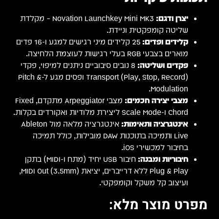
יצרן ודגם:
Novation Launchkey Mini MK3 – מקלדת
שליטה קומפקטית וניידת.
קלידים ופדים:
25 קלידים מיני רגישים למגע ו-16 פדים
מוארים בצבעי RGB בעלי רגישות לעוצמת הלחיצה.
פקדים ושליטה:
8 נובים סיבוביים ניתנים למיפוי, פקדי
Transport (Play, Stop, Record) ופסים מגע ל-Pitch &
Modulation.
מצבי יצירה חכמים:
מצבי Arpeggiator מתקדם, Fixed
Chord ו-Scale Mode ליצירת מלודיות ואקורדים בקלות.
אינטגרציה ותאימות:
אינטגרציה מלאה מול Ableton
Live ותמיכה בתוכנות DAW מובילות, כולל תמיכה
בחיבור למכשירי iOS.
חיבוריות ומבנה:
חיבור USB יחיד (מתח ו-MIDI) בתקן
Plug & Play ללא דרייברים, יציאת MIDI Out (3.5mm),
ועיצוב קל משקל וקומפקטי.
מפרט מוצר מלא: