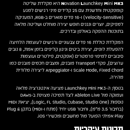
Novation Launchkey Mini MK3
היא מקלדת שליטה
קומפקטית וחדשנית עם 25 קלידים מיני רגישים למגע
(Velocity-Sensitive) ו-16 פדים מוארים ב-RGB, המעניקה
למפיקים, יוצרים ונגנים חופש יצירה מוחלט ושליטה מלאה
בתוכנות ההפקה באולפן ובדרכים.
המקלדת כוללת 16 פדים צבעוניים ורגישים לעוצמת הלחיצה
להפעלת לופים, יצירת ביטים וניגון קליפים בזמן אמת, 8 נובים
סיבוביים למיפוי פרמטרים (אפקטים, פילטרים ועוצמות
ערוצים), פקדי Transport מובנים, ומצבים חכמים מובנים כמו
Scale Mode, Fixed Chord ו-Arpeggiator ליצירה מלודית
מהירה.
בנוסף, ה-Launchkey Mini MK3 מציעה אינטגרציה מלאה
ועמוקה מול Ableton Live לצד תמיכה מצוינת ב-DAWs
נוספות (Logic, FL Studio, Cubase, Studio One), יציאת MIDI
(בחיבור 3.5 מ"מ), וחיבור USB יחיד (מתח ו-MIDI) בתקן Plug &
Play אמיתי הפועל מול מחשבים ומכשירי iOS.
תכונות עיקריות