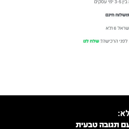
עסקים
שלוח חינם
ל 6 ת״א
 לפני הרכישה?
שלח לנו
א:
ם תגובה טבעית