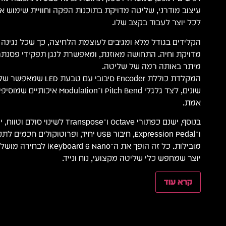
עיצוב מודרני, שליטה מדויקת בתוכנות הפקה וחוויית שימוש 
לכל יוצר לעבוד בקצב שלו.
הקלידים בגודל מלא ומגיבים לעוצמת הלחיצה, כך שכל נגינה
מדויקת וחיה. התחושה מאוזנת, ומאפשרת לנגן תפקידי פסנתר, 
מיתר באותה רמה של שליטה.
המקלדת כוללת Encoder סיבו
שונים, לצד גלגלי Pitch Bend ו־lation
אמת.
ו־Expression Pedal, חיבור USB יחיד, ופרוטו
מובילות. כל זה הופך את ה־ Nano
יוצר שמחפש כלי שליטה מקצועי, נוח ונייד.
קרא עוד