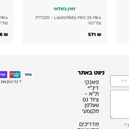
זמין במלאי
זמין 
Launchkey Mini 25 MK4 – מקלדת
שליטה
שליטה
1,186
₪
571
₪
ניווט באתר
פאנקי
© כל הזכויות
דיג׳יי
ת"א –
ציוד DJ
ואולפן
מקצועי
מדריכים
יי