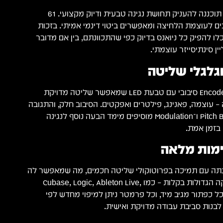
ICON iKeyboard 6 Nano תוכננה להעניק תחושת נגינה טבעית ודיוק מקצועי. 61
ים לעוצמת הלחיצה ומאפשרים ביטוי דינמי אמיתי. בזכות
לו להפיק כל ניואנס בדיוק כפי שהתכוונתם, בין אם מדובר
ין סינתיסייזר עוצמתי.
במרכז המקלדת נמצא Encoder סיבובי עם טבעת LED שמאפשר שליטה מדויקת
 עוצמה, פאנינג, פילטרים ואפקטים. הסיבוב חלק, והתגובה
מיידית. בנוסף, גלגלי Pitch Bend ו־Modulation מוסיפים מימד הבעה נוסף לנגינה
בזמן אמת.
ימות מלאה
iKeyboard 6 Na נבנתה עם תמיכה בפרוטוקולי שליטה חכמים, מה שמאפשר לה
לתקשר עם תוכנות ההפקה הגדולות בקלות – כמו Cubase, Logic, Ableton Live,
Studio O ו־FL Studio. כל כפתור מגיב מיד, וכל פרמטר ניתן למיפוי מחדש לפי
לבנות סביבת עבודה מדויקת ואישית.