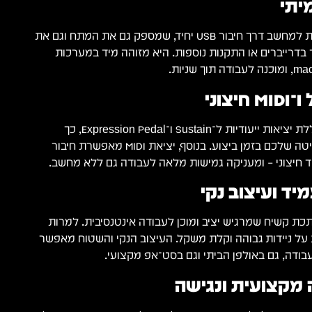
המקלדת מתחברת ישירות למחשב דרך חיבור USB יחיד, שמספק גם את המתח וגם את
MID. אין צורך בדרייברים או התקנות נוספות. היא מזוהה מיד במערכות
צוני
ה־iKeyboard 6 Nano כוללת יציאות ייעודיות ל־Sustain ו־Expression Pedal, כך
שתוכלו להרחיב את השליטה שלכם בזמן ביצוע. בנוסף, יציאת MIDI מאפשרת חיבור
יוד חיצוני – ומעניקה גמישות מלאה לעבודה גם ללא מחשב.
ד ועיצוב נקי
ת קשיח שמרגיש יציב ומוכן לעבודה אינטנסיבית. למרות
 על ניידות גבוהה וקלת משקל. העיצוב הנקי והשטוח מאפשר
ודה, גם באולפן הביתי וגם בסט־אפ מקצועי.
מקצועית ונגישה