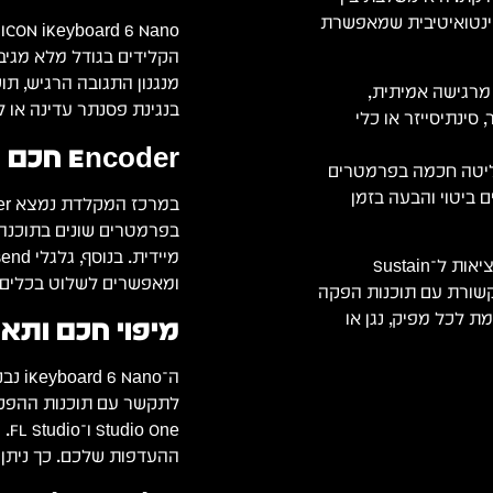
אינטואיטיבית שמאפשרת
הקלידים בגודל מלא מגיב
מנגנון התגובה הרגיש, תוכ
 מרגישה אמיתית,
בנגינת פסנתר עדינה או לי
סינתיסייזר או כלי
Encoder חכם וגלגלי שליטה
בי עם טבעת LED שמאפשר שליטה חכמה בפרמטרים
Modu איכותיים שמוסיפים ביטוי והבעה בזמן
בפרמטרים שונים בתוכנה –
בנוסף, ישנם כפתורי Octave ו־Transpose לשינוי סולם וטווח, יציאות ל־Sustain
ומאפשרים לשלוט בכלים 
קולים חכמים לתקשורת עם תוכנות הפקה
iKeyboard 6 לבחירה מושלמת לכל מפיק, נגן או
מיפוי חכם ותא
ה־no
ne
ההעדפות שלכם. כך ניתן 