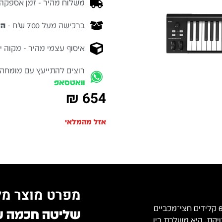
משלוח מהיר - זמן אספקה בין 3-5 ימי 
ברכישה מעל 700 ש״ח -
המ
איסוף עצמי מהיר - מקוה ישרא
רוצים להתייעץ עם מומחה
וואטסאפ
₪
654
אזל מהמלאי
מפרט מוצר מל
ICON iKeyboard 6 Nano היא מקלדת שליטה מתקדמת עם 61 קלידים חצי־מכביים
שליטה חכמה ע
יקת. היא משלבת בין