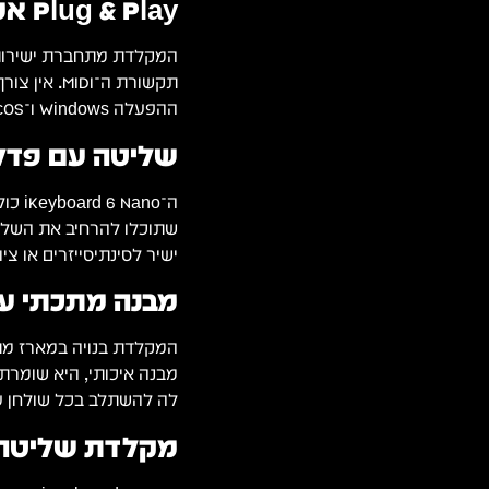
Plug & Play אמיתי
תקשורת ה־I
ההפעלה Windows ו־macOS, ומוכנה לעבודה תוך שניות.
שליטה עם פדל ו־MIDI חי
ישיר לסינתיסייזרים או צ
מבנה מתכתי עמי
המקלדת בנויה במארז מתכ
מבנה איכותי, היא שומרת
לה להשתלב בכל שולחן עב
מקלדת שליטה 