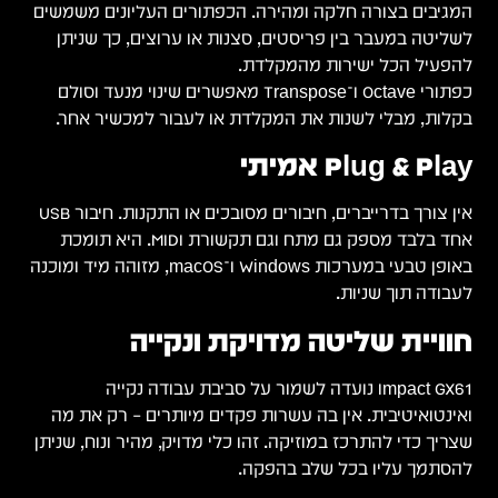
המגיבים בצורה חלקה ומהירה. הכפתורים העליונים משמשים
לשליטה במעבר בין פריסטים, סצנות או ערוצים, כך שניתן
להפעיל הכל ישירות מהמקלדת.
כפתורי Octave ו־Transpose מאפשרים שינוי מנעד וסולם
בקלות, מבלי לשנות את המקלדת או לעבור למכשיר אחר.
Plug & Play אמיתי
אין צורך בדרייברים, חיבורים מסובכים או התקנות. חיבור USB
אחד בלבד מספק גם מתח וגם תקשורת MIDI. היא תומכת
באופן טבעי במערכות Windows ו־macOS, מזוהה מיד ומוכנה
לעבודה תוך שניות.
חוויית שליטה מדויקת ונקייה
Impact GX61 נועדה לשמור על סביבת עבודה נקייה
ואינטואיטיבית. אין בה עשרות פקדים מיותרים – רק את מה
שצריך כדי להתרכז במוזיקה. זהו כלי מדויק, מהיר ונוח, שניתן
להסתמך עליו בכל שלב בהפקה.