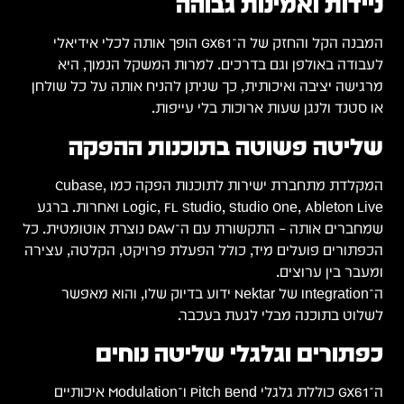
ניידות ואמינות גבוהה
המבנה הקל והחזק של ה־GX61 הופך אותה לכלי אידיאלי
לעבודה באולפן וגם בדרכים. למרות המשקל הנמוך, היא
מרגישה יציבה ואיכותית, כך שניתן להניח אותה על כל שולחן
או סטנד ולנגן שעות ארוכות בלי עייפות.
שליטה פשוטה בתוכנות ההפקה
המקלדת מתחברת ישירות לתוכנות הפקה כמו Cubase,
Logic, FL Studio, Studio One, Ableton Live ואחרות. ברגע
שמחברים אותה – התקשורת עם ה־DAW נוצרת אוטומטית. כל
הכפתורים פועלים מיד, כולל הפעלת פרויקט, הקלטה, עצירה
ומעבר בין ערוצים.
ה־Integration של Nektar ידוע בדיוק שלו, והוא מאפשר
לשלוט בתוכנה מבלי לגעת בעכבר.
כפתורים וגלגלי שליטה נוחים
ה־GX61 כוללת גלגלי Pitch Bend ו־Modulation איכותיים