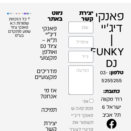
פאנקי
יצירת
ניווט
קשר
באתר
© כל הזכויות
דיג'יי
שמורות ר.א
פאנקי
פאנקי ציוד
שמע מתקדם
דיג׳יי
|
בע"מ
ת"א –
ציוד DJ
FUNKY
ואולפן
מקצועי
DJ
מדריכים
טלפון:
03-
מקצועיים
5255255
אז מי
כתובת:
אנחנו?
רח' מקווה
אני
ישראל 6
מסכים/ה ש
תמיכה
תל אביב
פאנקי דיג'יי
תשמור את
יצירת
קשר
פרטיי לצורך