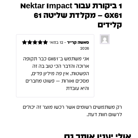
1 ביקורת עבור
Nektar Impact
GX61 – מקלדת שליטה 61
קלידים
סאשה קרייר
–
12 במאי
2026
דורג
5
מתוך
5
אני משתמש ב־GX61 כבר תקופה
ארוכה והדבר הכי טוב בה זה
הפשטות. אין פה מיליון פדים,
מסכים ואורות — פשוט מחברים
והיא עובדת
רק משתמשים רשומים אשר רכשו מוצר זה יכולים
לרשום חוות דעת.
אולי יענין אותך גם