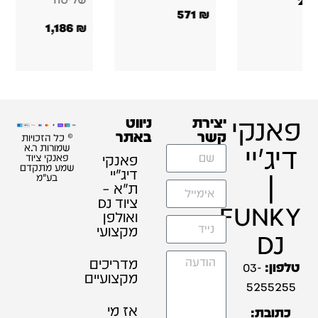
571
747
₪
1,186
₪
פאנקי
יצירת
ניווט
קשר
באתר
© כל הזכויות
דיג'יי
שמורות ר.א
פאנקי
פאנקי ציוד
שמע מתקדם
דיג׳יי
|
בע"מ
ת"א –
ציוד DJ
FUNKY
ואולפן
מקצועי
DJ
מדריכים
טלפון:
03-
מקצועיים
5255255
אז מי
כתובת: