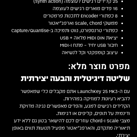
25 קלידים רגישים לעוצמה (synth action)
16 פדים מוארים רגישים לעוצמה
8 כפתורי Encoder לתכנות פרמטרים
ממשקי Scale, Chord וארפג׳יאטור
כפתורי טרנספורט, נווט ותמיכה ב-Capture/Quantise
יציאת MIDI DIN מלאה + USB
חיבור USB יחיד – מתח ו-MIDI
עיצוב קומפקטי וקל לנשיאה
מפרט מוצר מלא:
שליטה דיגיטלית והבעה יצירתית
עם ה-LaunchKey 25 MK3 אתם מקבלים כלי שמאפשר
להביא רעיונות למוזיקה במהירות.
הקלידים רגישים למגע, והפדים מאפשרים נגינה מדויקת
ודינמית על תופים, קליפים או דגימות.
מצבי Scale ו-Chord עוזרים לכם להישאר בטון גם ללא ידע
תיאוריה מתקדם, והארפג׳יאטור מפעיל תנועות תווים באופן
יצירתי.