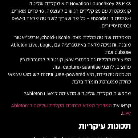
Novation LaunchKey 25 MK3 היא מקלדת שליטה
קומפקטית עם 25 קלידים רגישים לעוצמה, 16 פדים מוארים,
ו-8 כפתורי Encoder – כל מה שצריך לשליטה מלאה ב-DAW
ובסינתיסייזרים.
המקלדת שליטה כוללת מצבי Scale ו-Chord, ארפג׳יאטור
מובנה, ותמיכה מלאה באינטגרציה עם Ableton Live, Logic,
Cubase ועוד.
הפיצ’רים כוללים גם כפתורי Nav, קונטרול למעברים בין
ערוצים, לחצני Capture/Quantise ועוד.
הטכנולוגיה ניידת, היא USB-powered, וניתנת לשימוש עצמאי
כחלק ממערכת חומרה בלבד.
מחפשים מקלדת שליטה שמתאימה ל־Ableton Live?
קראו את
המדריך המלא לבחירת מקלדת שליטה ל־Ableton
.
Live
תכונות עיקריות