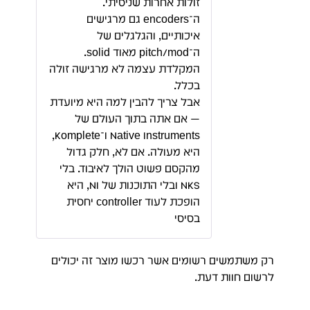
זולות אחרות שניסיתי.
ה־encoders גם מרגישים
איכותיים, והגלגלים של
ה־pitch/mod מאוד solid.
המקלדת עצמה לא מרגישה זולה
בכלל.
אבל צריך להבין למה היא מיועדת
— אם אתה בתוך העולם של
Native Instruments ו־Komplete,
היא מעולה. אם לא, חלק גדול
מהקסם פשוט הולך לאיבוד. בלי
NKS ובלי התוכנות של NI, היא
הופכת לעוד controller יחסית
בסיסי
רק משתמשים רשומים אשר רכשו מוצר זה יכולים
לרשום חוות דעת.