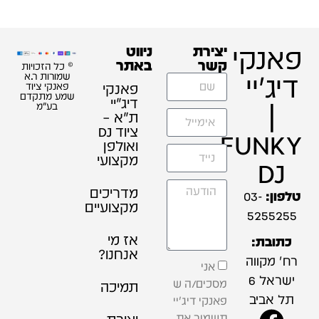
פאנקי
יצירת
ניווט
קשר
באתר
© כל הזכויות
דיג'יי
שמורות ר.א
פאנקי
פאנקי ציוד
שמע מתקדם
דיג׳יי
|
בע"מ
ת"א –
ציוד DJ
FUNKY
ואולפן
מקצועי
DJ
מדריכים
טלפון:
03-
מקצועיים
5255255
אז מי
כתובת:
אנחנו?
רח' מקווה
אני
ישראל 6
מסכים/ה ש
תמיכה
תל אביב
פאנקי דיג'יי
תשמור את