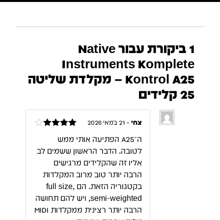
1 ביקורת עבור
Native
Instruments Komplete
Kontrol A25 – מקלדת שליטה
25 קלידים
צחי
–
21 במאי 2026
דורג
4
ה־A25 הפתיעה אותי ממש
מתוך 5
לטובה. הדבר הראשון ששמים לב
אליו זה שהקלידים מרגישים
הרבה יותר טוב מרוב המקלדות
בקטגוריה הזאת. הם full size,
semi-weighted, ויש להם תחושה
הרבה יותר רצינית ממקלדות MIDI