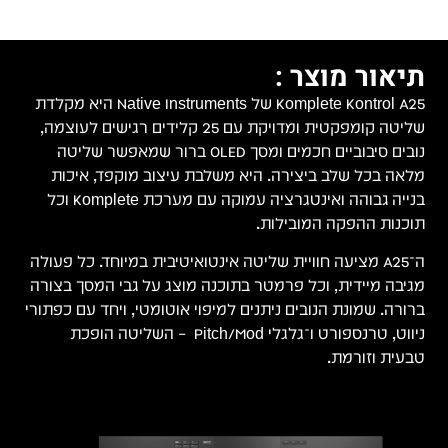
תיאור מוצר :
Komplete Kontrol A25 של Native Instruments היא מקלדת
שליטה קומפקטית ומדויקת עם 25 קלידים רגישים לעוצמה,
נובים סיבוביים חכמים ומסך OLED ברור שמאפשר שליטה
מלאה בכל שלב ביצירה. היא משלבת עיצוב מוקפד, איכות
בנייה גבוהה ואינטגרציה עמוקה עם מערכת Komplete וכל
תוכנות ההפקה המובילות.
ה־A25 מציעה חוויית שליטה אינטואיטיבית במיוחד. כל פעולה
מגיבה מיידית, וכל פרמטר בתוכנה מוצג על גבי המסך בצורה
ברורה. שמונת הנובים ניתנים למיפוי אוטומטי, ויחד עם כפתורי
ניווט, טרנספורט ו־גלגלי Pitch/Mod – השליטה הופכת
טבעית וזורמת.