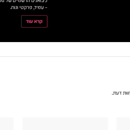
– עמיד, פרקטי ונוח.
קרא עוד
וות דעת.