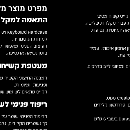
מפרט מוצר מל
U8) הוא קייס קשיח מסיבי
התאמה למקלדות של
מקצועית עבור מקלדות שליטה,
ורת 61 קלידים בזמן נשיאה יומיומית, נסיעות
למידות הקטגוריה.
העיצוב הפנימי מאפשר לה
ציעה פתרון אחסון איכותי, עמיד
בזמן נשיאה או נסיעה.
ל עת.
מעטפת קשיחה ל
ומזיווגי לייב בדרכים.
המבנה החיצוני הקשיח מס
ופגיעות יומיומיות.
הקייס מתאים לשימוש שוטף
ריפוד פנימי לש
 ופרודקשן קלידים
הריפוד הפנימי שומר על
מעטפת מוקצפת Durashock molded EVA בעובי 6 מ"מ
כך נשמרים הקלידים, גלגל