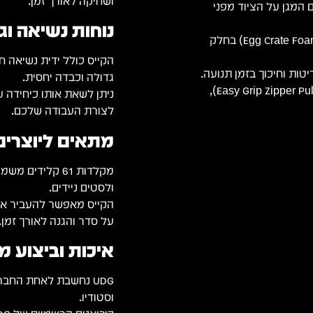
ושחיקה לאורך זמן.
חה נוזלים המגן על הציוד מפני
נוחות נשיאה ו
ספוג ביצים מוקצף (Egg Crate Foam) בחלק
הקייס כולל ידית נשיאה 
גדולה וכבדה יחסית.
רוכסנים מחוזקים בעלי תפסים נוחים (Easy Grip Zipper Pulls),
ניתן לשאת אותו כיחידה ע
לצורת העבודה שלכם.
מתאים ליוצרים,
מקלדות 61 קלידי
ולסטים ניידים.
הקייס מאפשר להעביר את 
על סדר והגנה לאורך זמן.
איכות וביצוע מבית
וסטודיו.