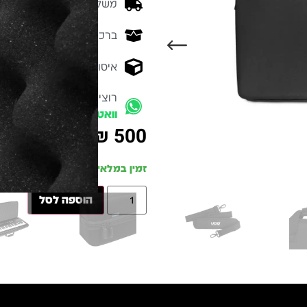
משלוח מהיר - זמן אספקה בין 3-5 ימי 
ברכישה מעל 700 ש״ח -
המ
איסוף עצמי מהיר - מקוה ישרא
רוצים להתייעץ עם מומחה
וואטסאפ
₪
500
זמין במלאי
הוספה לסל