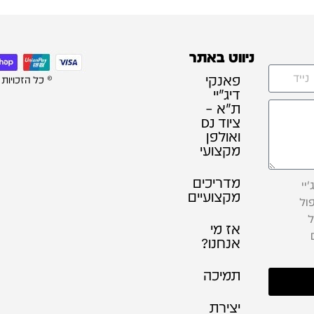
ניווט באתר
פאנקי
© כל הזכויות
דיג׳יי
ת"א –
ציוד DJ
ואולפן
מקצועי
מדריכים
יי
מקצועיים
ול
ל
אז מי
אנחנו?
תמיכה
יצירת