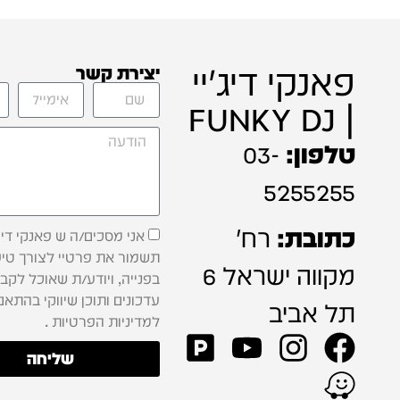
פאנקי דיג'יי
יצירת קשר
| FUNKY DJ
טלפון:
03-
5255255
כתובת:
רח'
אני מסכים/ה ש פאנקי דיג'
תשמור את פרטיי לצורך טיפ
מקווה ישראל 6
בפנייה, ויודע/ת שאוכל לקב
עדכונים ותוכן שיווקי בהתאם
תל אביב
למדיניות הפרטיות .
שליחה