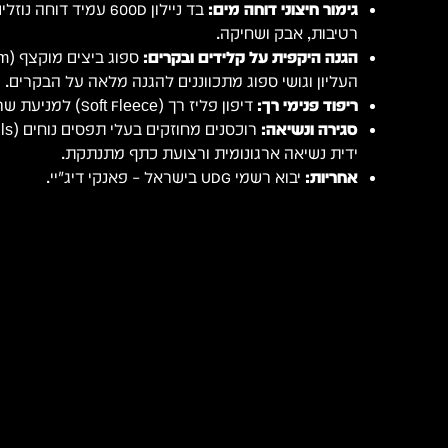
גימור חיצוני דוחה מים:
בד ניילון 600D עמיד דו
רטיבות, אבק ושחיקה.
הגנה היקפית על קלידים ובקרים:
העליון וגושי ספוג מתכווננים להגנה מלאה על הבקרים.
ריפוד פנימי רך:
דיפון פליז רך (Soft Fleece) למניעת שריטות וחיכוך בזמן תנועה.
סגירה ונשיאה:
ידית נשיאה ארגונומית ורצועת כתף מתנתקת.
אחריות:
יבוא רשמי UDG בישראל – פאנקי דיג׳יי.