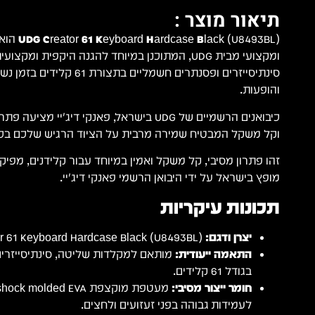
תיאור מוצר :
UDG Creator 61 Keyboard Hardcase Black
(493BL
ומקצועי מבית UDG, המתוכנן במיוחד להגנה היקפית ו
סינתיסייזרים ופסנתרים חשמליים בתצ
והופעות.
כיבואנים הרשמיים של UDG בישראל, פאנקי דיג'יי מ
וקל משקל המבטיח שמירה מרבית על הציוד הרגיש שלכם בכ
זהו פתרון מסיבי, קל משקל ואמין במיוחד עבור קלידנים, מפיקים 
מופץ בישראל על ידי היבואן הרשמי פאנקי דיג'יי.
תכונות עיקריות
יצרן ודגם:
UDG Creator 61 Keyboard Hardcase Black (U8493BL).
התאמה ייעודית:
מותאם למקלדות שליטה, סינתיסייזרים
בגודל 61 קלידים.
חומר ייצור מסיבי:
לעמידות גבוהה בפני זעזועים ולחצים.