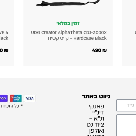
זמין במלאי
VE 4
UDG Creator AlphaTheta CDJ-3000X
Hardcase Black – קייס קשיח
e Black
600
₪
490
₪
ניווט באתר
פאנקי
© כל הזכויות
דיג׳יי
ת"א –
ציוד DJ
ואולפן