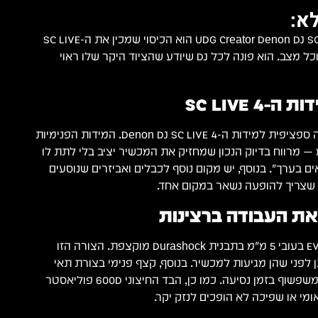
א:
UDG Creator Denon DJ SC LIVE 4 Hardcase Black הוא הכיסוי שמכין את ה-SC LIVE
4 לכל הופעה, כל נסיעה וכל מצב. הוא פונה לכל DJ שיודע שהציוד היקר שלו ראוי
SC LIVE 4
UDG תכננו את הכיסוי הזה ספציפית למידות ה-Denon DJ SC LIVE 4. המידות הפנימיות
7 x 35.5 x 12.1 ס"מ — מרווח בדיוק הנכון שמחזיק את המכשיר יציב בלי לתת לו
אים בערך". בנוסף, יש מקום נוסף לכבלים ואביזרים שנוסעים
ה שצריך להופעה נשאר במקום אחד.
ת העבודה ברצינות
הגוף החיצוני עשוי קצף EVA בעובי 5 מ"מ בתבנית Durashock מוקצפת. הצורה הזו
לפני שהן מגיעות למכשיר. בנוסף, קצף פנימי בצורת תאי
ביצה מונע נזק מרטטים ומשפשוף בזמן נסיעה. כמו כן, הבד החיצוני 600D פוליאסטר
מי או שפיכה לא הופכים לנזק יקר.