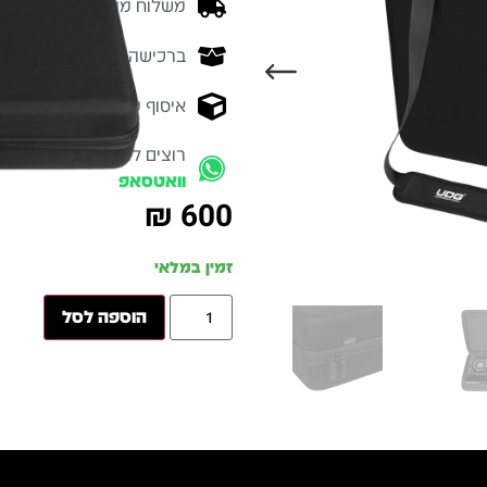
משלוח מהיר - זמן אספקה בין 3-5 ימי 
ברכישה מעל 700 ש״ח -
המ
איסוף עצמי מהיר - מקוה ישרא
רוצים להתייעץ עם מומחה
וואטסאפ
₪
600
זמין במלאי
הוספה לסל