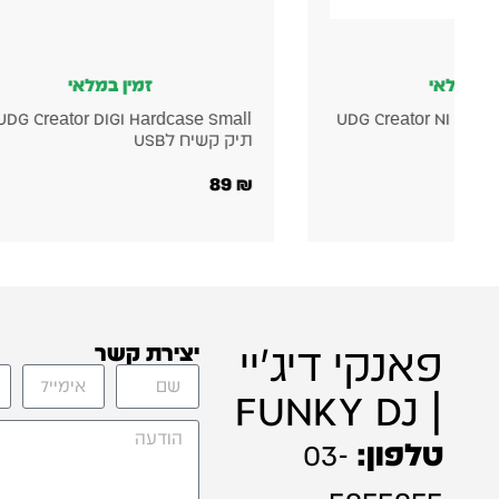
ין במלאי
זמין במלאי
UDG Creator DIGI Hardcase Small
UDG Creator NI Masc
תיק קשיח לUSB
89
₪
פאנקי דיג'יי
יצירת קשר
| FUNKY DJ
טלפון:
03-