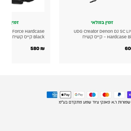
זמין במלאי
זמין במלא
r Akai Force Hardcase
UDG Creator Denon DJ SC LI
Hardcas – קייס קשיח
Black קייס קשיח
580
₪
 שמורות ר.א פאנקי ציוד שמע מתקדם בע"מ