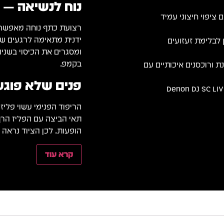
נוח לנשיאה — 
EVA יצוק בעובי 5 מ״מ עם ציפוי חיצוני עמיד
רצועת כתף נוחה מאפשרת 
ידנית מתאימה לרגעים שב
 לבלימת זעזועים
ומסגרים את הכיסוי בשניה
בקמפ.
 ורוכסנים איכותיים עם
פנים שלא פוגע
ועית וניידות נוחה למערכת Denon DJ SC LIVE 4
הריפוד הפנימי עשוי פליז
הופעות. לכן הציוד נראה
קרא עוד