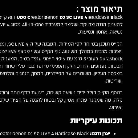
תיאור מוצר :
UDG Creator Denon DJ SC LIVE 4 Hardcase Black
הוא קייס
נשיאה, אחסון ונסיעות.
הקייס תוכנן 
ויציבות מרבית במ
Durashock בעובי 5 מ״מ עם ציפוי חיצוני עמיד במים, ה
חבטות, זעזועים ולחות. חלקו הפנימי מרופד בבד פליז שחור ור
במכסה העליון, השומרים על הפיידרים, המסך, הג'וגים והלחצ
ושריטות.
בנוסף, הקייס כולל ידית נשיאה קשיחה, רצועת כתף נוחה ורוכ
קלה, מה שמקנה פתרון אמין, קל ובטוח להגנה על הציוד שלכ
ואירוע.
תכונות עיקריות
יצרן ודגם: