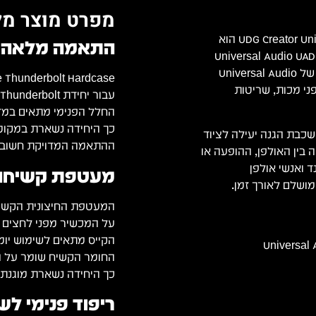
מפרט מוצר מל
UDG Creator Universal Audio UAD-2 Satellite Thunderbolt Hardcase Black הוא
התאמה מלאה ל- Satellite Thunderbolt
Universal Audio UAD-2 Satellite Thu
בזמן נשיאה, אחסון ונסיעות. הוא תוכנן במיוחד למעבד ה־DSP של Universal Audio
ני מכות, שריטות
עבור יחידת UAD-2 Satellite Thunderbolt.
החלל הפנימי מתאים במדו
כך היחידה נשארת במקומה 
כבת הגנה יעילה לציוד
ההתאמה המדויקת חשובה במיוחד למכשיר SP
 בין האולפן, ההופעה או
ד ואנשי אולפן
מעטפת קשיחה ל
על המכשיר מפני לחצים חי
הקייס מתאים לשימוש יומיומ
החומר הקשיח שומר על הצ
כך היחידה נשארת מוגנת ל
ריפוד פנימי לש