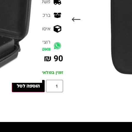
משלוח מהיר - זמן אספקה בין 3-5 ימי 
ברכישה מעל 700 ש״ח -
המ
איסוף עצמי מהיר - מקוה ישרא
רוצים להתייעץ עם מומחה
וואטסאפ
₪
90
זמין במלאי
הוספה לסל