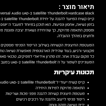
תיאור מוצר :
קייס קשיח המיועד להגנה על יחידת nderbolt
ומספק התאמה מדויקת, כך שהיחידה נשארת יציבה ומוגנת מפ
ולחצים במהלך ההובלה.
המעטפת החיצונית הקשיחה בשילוב הריפוד הפנימי מספקים ש
מקצועי ורגיש, בעוד שהידית הארגונומית מאפשרת נשיאה נוחה
כל מקום עבודה אחר. זהו פתרון אידיאלי למפיקים, טכנאי סאונ
המעוניינים לשמור על ה־UAD-2 Satellite Thunderbolt במצב מושלם לאורך זמן.
תכונות עיקריות
קייס קשיח ייעודי ל־Universal Audio UAD-2 Satellite Thunderbolt
התאמה מדויקת למידות היחידה
מעטפת חיצונית קשיחה להגנה מפני מכות ושריטות
ריפוד פנימי לייצוב ולהגנה על רכיבים רגישים
ידית נשיאה חזקה ונוחה