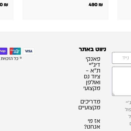
600
₪
490
₪
ניווט באתר
פאנקי
© כל הזכויות
דיג׳יי
ת"א –
ציוד DJ
ואולפן
מקצועי
מדריכים
יי
מקצועיים
ול
ל
אז מי
אנחנו?