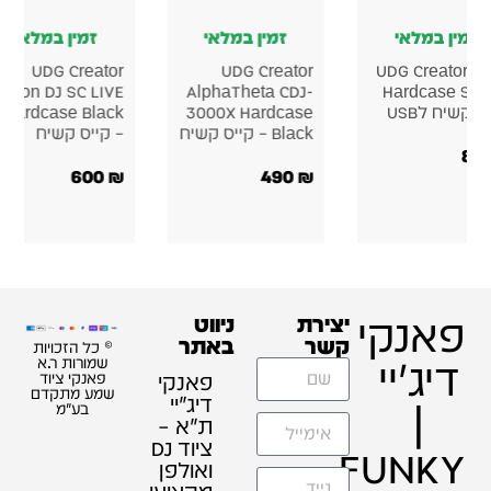
ן במלאי
זמין במלאי
זמין במלאי
UDG Creator
UDG Creator Akai
UDG C
Pioneer DJ PLX-
Force Hardcase
Denon DJ S
4 Hardcase
Black קייס קשיח
CRSS12 Hardcase
קשיח
קייס קשיח
580
₪
500
₪
זכויות
ת ר.א
 ציוד
תקדם
"מ