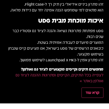
אה.
סטודיו כבר
יס שנבחן
הגנה לציוד DJ