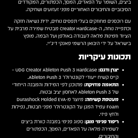
ם
זקה
מירה מרבית על
UDG Creator Ableton Push 3 Hardcase –
ודי
Du
ילות