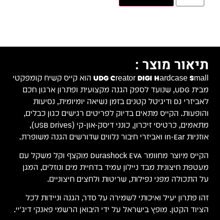
מפקטי
חכם
ם,
רטיסי זיכרון, כונני דיסק-און-קי (USB Drives),
קל משקל עם
מגן
כל
ג'יי.