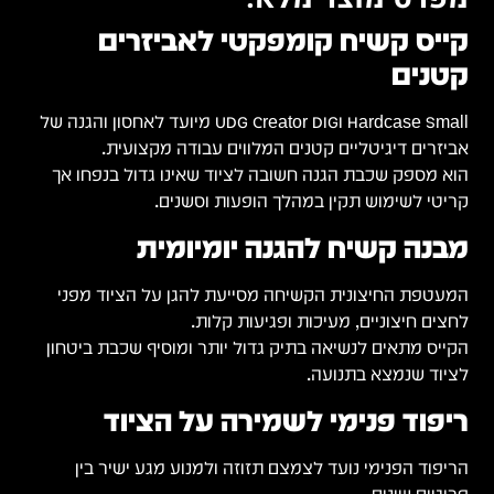
ן והגנה של
אך
ני
חון