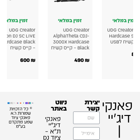
ן במלאי
זמין במלאי
זמין במלאי
UDG Creator
UDG Creator Akai
UDG C
Pioneer DJ PLX-
Force Hardcase
Denon DJ S
4 Hardcase
Black קייס קשיח
CRSS12 Hardcase
קשיח
קייס קשיח
580
₪
500
₪
זכויות
ת ר.א
 ציוד
תקדם
"מ