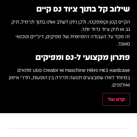
 תיק
אי
UDG  מתאים
אימון