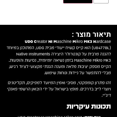
 UDG, המתוכנן במיוחד
Na
הופעות.
גיש,
יטנים
פאנקי