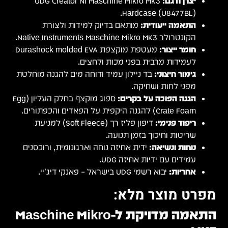
Durasho
חלטת
ספוג מוקצף בחלק העליון (Egg
נים
Masch