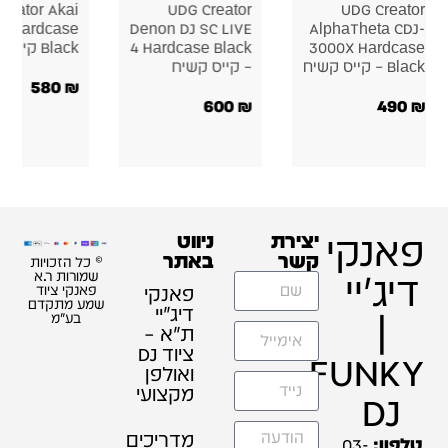
UDG Creator
UDG Creator
UDG Creato
Pioneer DJM-A9
Pioneer DJ PLX-
Force Ha
CRSS12 Hardcase
Hardcase קייס
קייס קשיח
קשיח למיקסר
450
₪
500
₪
זכויות
ת ר.א
 ציוד
תקדם
"מ