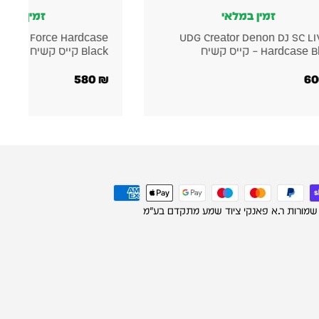
זמין במלאי
זמ
 DJ PLX-CRSS12
UDG Creator Akai Force Hardcase
Black קייס קשיח
Hardcase קייס קשיח
500
₪
580
₪
 שמורות ר.א פאנקי ציוד שמע מתקדם בע"מ