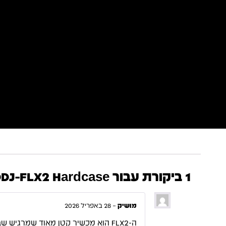
1 ביקורת עבור
eta DDJ-FLX2 Hardcase
מושיק
–
28 באפריל 2026
ה-FLX2 הוא מכשיר קטן מאוד שמרגיש שברירי, והקייס הזה של UDG נותן לו את המעטפת שהוא צריך. הוא עשוי מהחומר הקשיח הרגיל שלהם