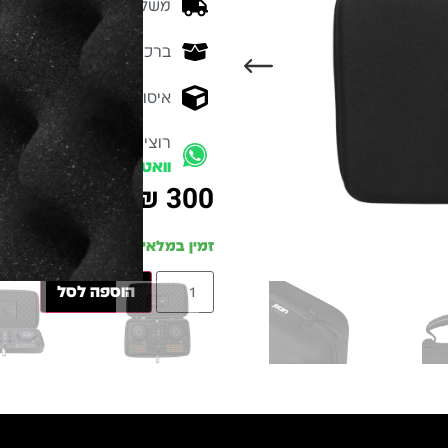
משלוח מהיר - זמן אספקה בין 3-5 ימי 
ברכישה מעל 700 ש״ח -
המ
איסוף עצמי מהיר - מקוה ישרא
רוצים להתייעץ עם מומחה
וואטסאפ
₪
300
זמין במלאי
הוספה לסל