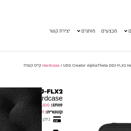
ם
מבצעים
מותגים
יצירת קשר
UDG Creator AlphaTheta DDJ-FLX2 H קייס קשיח
AlphaTheta DDJ-FLX2
Hardcase קייס קשיח
מותג:
UDG
קטגוריה:
תיק קשיח Hardcase
ניתן לשלם עד 10 תשלומים ללא ריבית