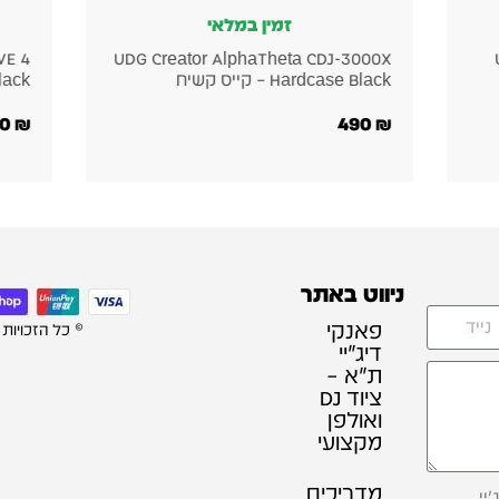
זמין במלאי
UDG Creator Denon DJ SC LIVE 4
UDG Creat
Hardcase Black – קייס קשיח
600
₪
ניווט באתר
פאנקי
© כל הזכויות
דיג׳יי
ת"א –
ציוד DJ
ואולפן
מקצועי
מדריכים
יי