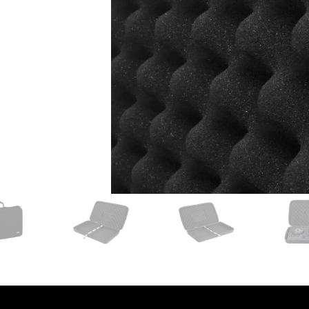
עסקים
שלוח חינם
ל 6 ת״א
 לפני הרכישה?
שלח לנו