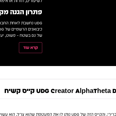
לשיעורים, חזרות או אימונ
פתרון הגנה מקצו
UDG נחשבת לאחת החברות המובילות בעולם בתחום פתרונות נשיאה והגנה לציוד DJ.
של DJ בשטח – פשוט, יעיל ואמין.
קרא עוד
UDG Creator AlphaTh קייס קשיח