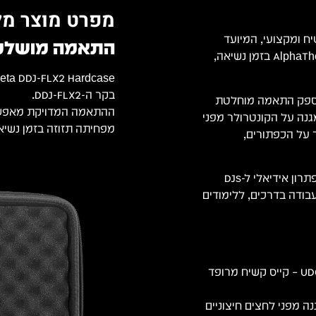
מפרט מוצר מל
ח ומקצועי, המיועד
התאמה מושלמת ל ta DDJ-FLX2
להעניק הגנה מדויקת ונוחות מרבית לקונטרולר AlphaTheta DDJ-FLX2 בזמן נשיאה,
בקר ה-DDJ-FLX2.
 במיוחד לפי המידות והמבנה של ה-DDJ-FLX2, ומספק התאמה מוחלטת
ההתאמה המדויקת מאפשרת
גנה על הקונטרולר מפני
מפחיתה תזוזה בזמן נשיאה
ר על הכפתורים,
בזכות מבנה קומפקטי, קל משקל וידית נשיאה נוחה, מדובר בפתרון אידיאלי ל-DJs
בודה בדרכים, ללימודים
UDG Creator AlphaTheta DDJ-FLX2 Hardcase – קייס קשיח מרופד
 מפני לחצים חיצוניים