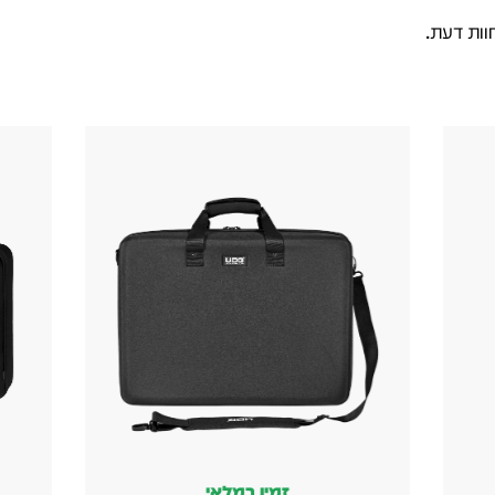
וות דעת.
זמין במלאי