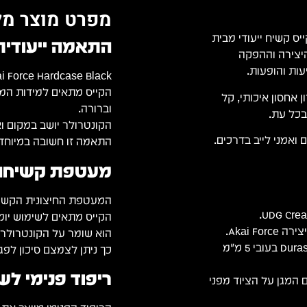
מפרט מוצר מל
) הוא קייס קשיח ייעודי מבית
התאמה ייעודית לקונט
היצירה וההפקה
UDG Creator Akai Force Hardcase Black תוכנן במ
הקייס מתאים למידות המד
יעה פתרון אחסון איכותי, קל
וברורה.
בכל עת.
הקונטרולר יושב במקום ואי
 ואמני לייב בדרכים.
התאמה זו חשובה במיוחד 
מעטפת קשיחה ל
המעטפת החיצונית הקשיחה
הקייס מתאים לשימוש יומיו
Akai .
הוא שומר על הקונטרולר ג
מעטפת מוקצפת Durashock molded EVA בעובי 5 מ"מ
כך ניתן לצמצם סיכון לפג
ריפוד פנימי לש
חה נוזלים המגן על הציוד מפני