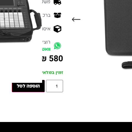
משלוח מהיר - זמן אספקה בין 3-5 ימי 
ברכישה מעל 700 ש״ח -
המ
איסוף עצמי מהיר - מקוה ישרא
רוצים להתייעץ עם מומחה
וואטסאפ
₪
580
זמין במלאי
הוספה לסל