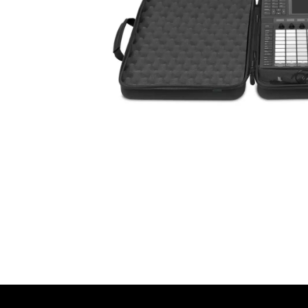
עסקים
שלוח חינם
ל 6 ת״א
 לפני הרכישה?
שלח לנו