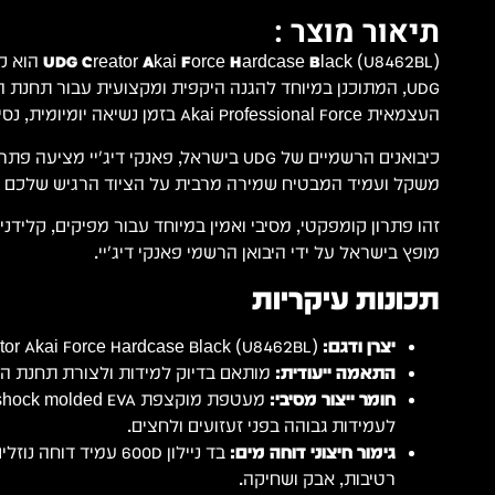
תיאור מוצר :
UDG Creator Akai Force Hardcase Black
(U8462BL
UDG, המתוכנן במיוחד להגנה היקפית ומקצועית עבור תחנת 
העצמאית Akai Professional Force בזמן נשיאה יומיומית, נסיעות והופעות.
כיבואנים הרשמיים של UDG בישראל, פאנקי דיג'יי מצ
משקל ועמיד המבטיח שמירה מרבית על הציוד הרגיש שלכם 
זהו פתרון קומפקטי, מסיבי ואמין במיוחד עבור מפיקים, קלידנים
מופץ בישראל על ידי היבואן הרשמי פאנקי דיג'יי.
תכונות עיקריות
יצרן ודגם:
UDG Creator Akai Force Hardcase Black (U8462BL).
התאמה ייעודית:
מותאם בדיוק למידות ולצורת תחנת היצירה Force
חומר ייצור מסיבי:
לעמידות גבוהה בפני זעזועים ולחצים.
גימור חיצוני דוחה מים:
בד ניילון 600D עמיד דו
רטיבות, אבק ושחיקה.