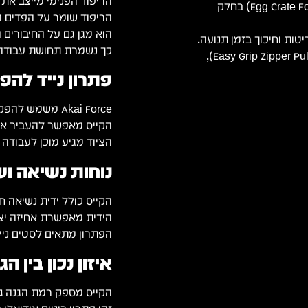
הריפוד הפנימי מייצב את 
ספוג ביצים מוקצף (Egg Crate Foam) בחלק
הריפוד שומר על הפדים ה
הוא מגן גם על החיבורים ה
כך נשמרת תחושת עבודה 
רוכסנים מחוזקים בעלי תפסים נוחים (Easy Grip Zipper Pulls),
פתרון נייד להפק
Akai Force משמש להפקה עצמאית, סיקוונסינג ולייב פרפורמנס ללא מחשב.
הקייס מאפשר להעביר את 
הציוד מגיע מוכן לעבודה ל
נוחות נשיאה וש
הקייס כולל ידית נשיאה חז
הידית מאפשרת אחיזה יצי
הפתרון מתאים לסטים נייד
איזון נכון בין 
הקייס מספק רמת הגנה גב