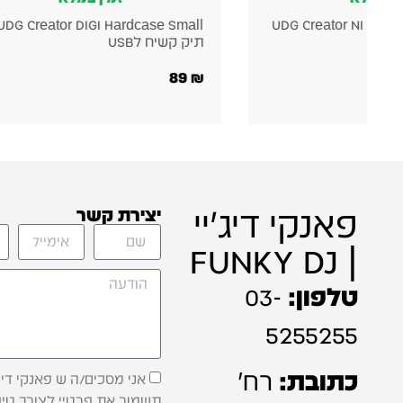
G Creator AlphaTheta CDJ-3000X
UDG Creator DIGI 
Hardcase Black – קייס קשיח
490
₪
פאנקי דיג'יי
יצירת קשר
| FUNKY DJ
טלפון:
03-
5255255
כתובת:
רח'
אני מסכים/ה ש פאנקי דיג'
תשמור את פרטיי לצורך טיפ