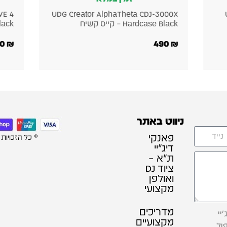
case
UDG Creator Denon DJ SC LIVE 4
UD
Hardcase Black – קייס קשיח
Black קייס 
580
₪
600
₪
ניווט באתר
פאנקי
© כל הזכויות
דיג׳יי
ת"א –
ציוד DJ
ואולפן
מקצועי
מדריכים
יי
מקצועיים
ול