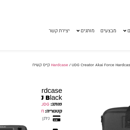
ם
מבצעים
מותגים
יצירת קשר
UDG Creator Akai Force Hardcas קייס קשיח
Akai Force Hardcase
Black קייס קשיח
מותג:
UDG
קטגוריה:
תיק קשיח Hardcase
ניתן לשלם עד 10 תשלומים ללא ריבית