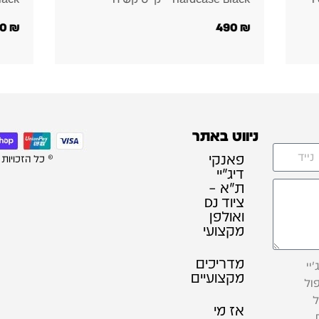
פליי
600
₪
1,250
₪
ניווט באתר
פאנקי
© כל הזכויות
דיג׳יי
ת"א –
ציוד DJ
ואולפן
מקצועי
מדריכים
יי
מקצועיים
ול
ל
אז מי