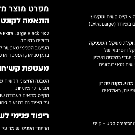
מפרט מוצר מל
וא קייס קשיח ומקצועי,
התאמה לקונטרולר DJ
המיועד לספק הגנה היקפית ונוחות מרבית לקונטרולרים גדולים במיוחד (Extra Large)
גדולים במיוחד.
Durashock molded EVA fo מוקשחת וקלת משקל, המעניקה
העיצוב הפנימי מאפשר לק
קל והסרבול של
בזמן נשיאה, העמסה או נ
 ייעודי במכסה העליון
שים מפני זעזועים
מעטפת קשיחה ל
המבנה החיצוני הקשיח מס
ד, מה שמקנה פתרון
ופגיעות יומיומיות.
גדול בהופעות, באולפנים
הקייס מתאים לעבודה שוטפ
על הציוד גם בתנאים פחות
ריפוד פנימי לש
UDG Creator Controller Hardcase Extra Large Black MK2 – קייס
הריפוד הפנימי שומר על 