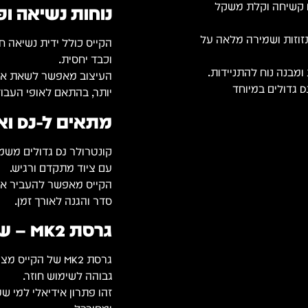
מעטפת Durashock molded EVA foam קשיחה וקלת משקל
נוחות נשיאה ו
זוזות ושמירה מלאה על
הקייס כולל ידית נשיאה 
וכבד יחסית.
ומבנה נוח להתניידות.
העיצוב מאפשר לשאת את ה
הגנה מקצועית וניידות נוחה לקונטרולרי DJ גדולים במיוחד
יותר, בהתאם לאופי העבו
מתאים ל-DJ ואנשי סאונד
עם ציוד מתקדם ורגיש.
הקייס מאפשר להעביר את 
סדר והגנה לאורך זמן.
גרסת MK2 – שיפור בשימוש היומיומי
גרסת MK2 של הק
גבוהה לשימוש חוזר.