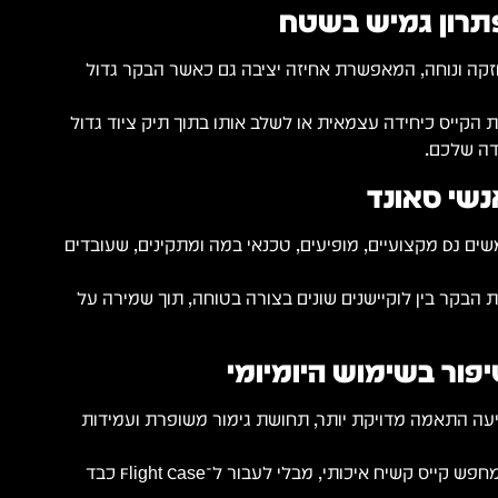
פתרון גמיש בשטח
חזקה ונוחה, המאפשרת אחיזה יציבה גם כאשר הבקר גדול
קייס כיחידה עצמאית או לשלב אותו בתוך תיק ציוד גדול
דה שלכם.
קונטרולר DJ גדולים משמשים DJ מקצועיים, מופיעים, טכנאי במה ומתקינים, שעובדים
הבקר בין לוקיישנים שונים בצורה בטוחה, תוך שמירה על
ייס מציעה התאמה מדויקת יותר, תחושת גימור משופרת ועמידות
זהו פתרון אידיאלי למי שמחפש קייס קשיח איכותי, מבלי לעבור ל־Flight Case כבד