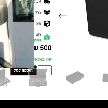
משלוח מהיר - זמן אספקה בין 3-5 ימי 
ברכישה מעל 700 ש״ח -
המ
איסוף עצמי מהיר - מקוה ישרא
רוצים להתייעץ עם מומחה
וואטסאפ
₪
500
זמין במלאי
הוספה לסל