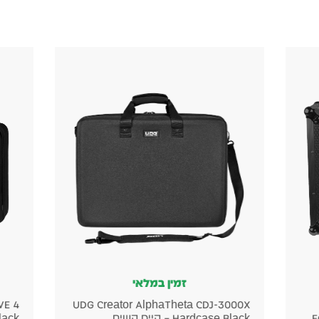
זמין במלאי
r DJ
UDG Creator Denon DJ SC LIVE 4
UDG
Hardcase Black – קייס קשיח
elf)