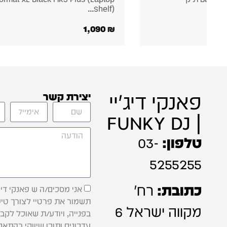
490
₪
פאנקי דיג'יי
יצירת קשר
| FUNKY DJ
טלפון:
03-
5255255
כתובת:
רח'
אני מסכים/ה ש פאנקי דיג'
תשמור את פרטיי לצורך טיפ
מקווה ישראל 6
בפנייה, ויודע/ת שאוכל לקב
עדכונים ותוכן שיווקי בהתאם