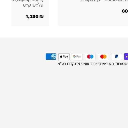
ט־קייס
Shelf)
1,350
₪
 שמורות ר.א פאנקי ציוד שמע מתקדם בע"מ