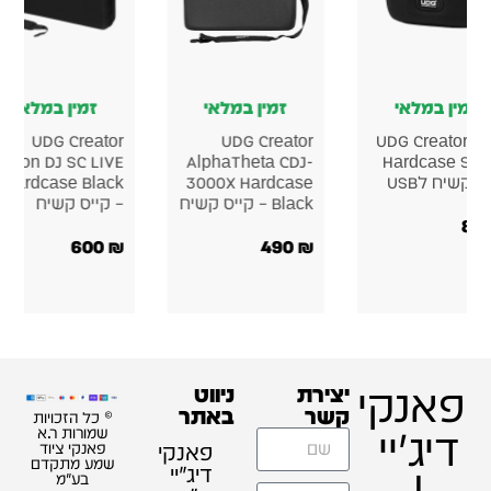
ן במלאי
זמין במלאי
זמין במלאי
UDG Creator
UDG Creator Akai
UDG C
Pioneer DJ PLX-
Force Hardcase
Denon DJ S
4 Hardcase
Black קייס קשיח
CRSS12 Hardcase
קשיח
קייס קשיח
580
₪
500
₪
זכויות
ת ר.א
 ציוד
תקדם
"מ