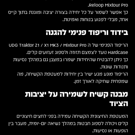
 קייס
UDG Trak
עות
ה
ם
ר בין