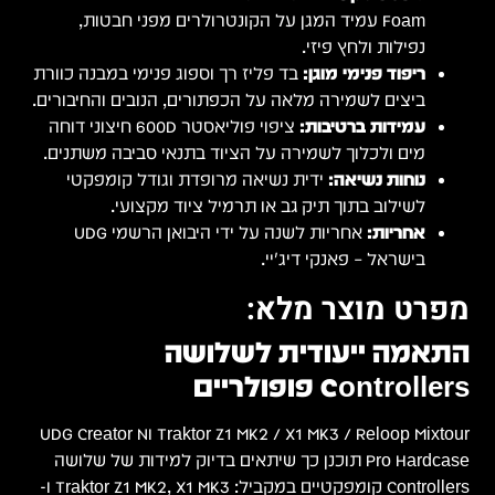
כוורת
ורים.
צוני דוחה
ים.
י
U
UDG 
ושה
Controllers קומפקטיים במקביל: Traktor Z1 MK2, X1 MK3 ו-