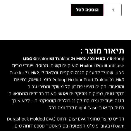
מבית
ל-Traktor Z1 MK2,
ה, נסיעות
חפשים
צורך
Durashock Mold
 600D דוחה מים,