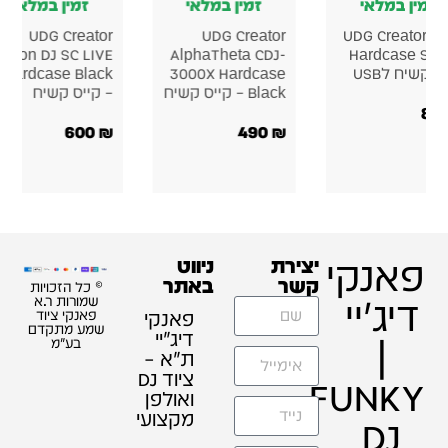
זמין במלאי
זמין במלאי
ז
ator
UDG Creator
UDG Creator
sh 3
Pioneer DJ CDJ-
Hardcase CDJ-
P
3000/
3000 / SC6000
קייס קשיח מקצועי
2000NXS2/ DJM-
קשיח
900NXS2
294
₪
Hardcase
450
₪
390
₪